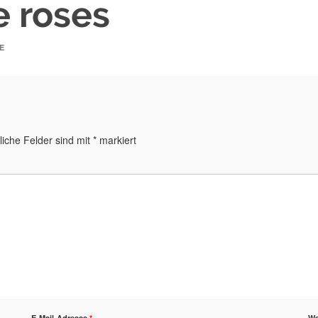
 roses
E
liche Felder sind mit
*
markiert
E-Mail-Adresse
*
We