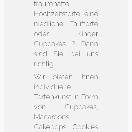
traumhafte
Hochzeitstorte, eine
niedliche Tauftorte
oder Kinder
Cupcakes ? Dann
sind Sie bei uns
richtig.
Wir bieten Ihnen
individuelle
Tortenkunst in Form
von Cupcakes,
Macaroons,
Cakepops, Cookies