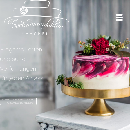
Elegante Torten,
und süße
Verführungen
für jeden Anlass
KONTAKTIEREN SIE UNS FÜR
IHR PERSÖNLICHES ANGEBOT