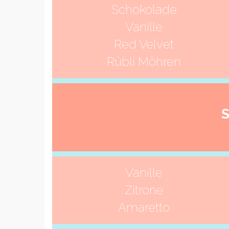
Schokolade
Vanille
Red Velvet
Rübli Möhren
Vanille
Zitrone
Amaretto