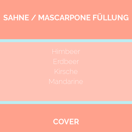
SAHNE / MASCARPONE FÜLLUNG
Himbeer
Erdbeer
Kirsche
Mandarine
COVER