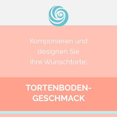
Komponieren und
designen Sie
Ihre Wunschtorte:
TORTENBODEN-
GESCHMACK