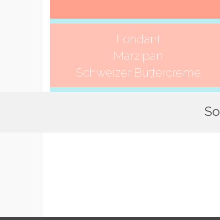
Fondant
Marzipan
Schweizer Buttercreme
So