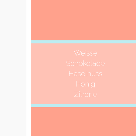
Weisse
Schokolade
Haselnuss
Honig
Zitrone