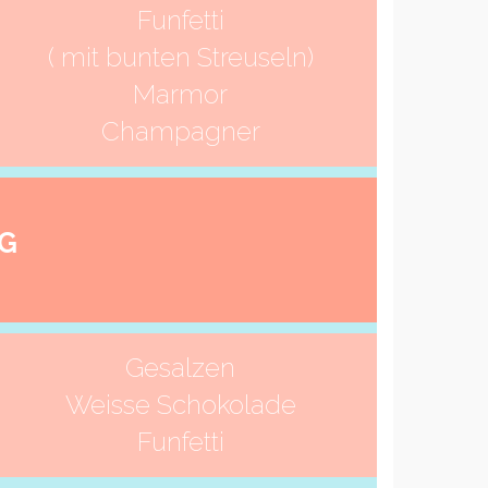
Funfetti
( mit bunten Streuseln)
Marmor
Champagner
G
Gesalzen
Weisse Schokolade
Funfetti