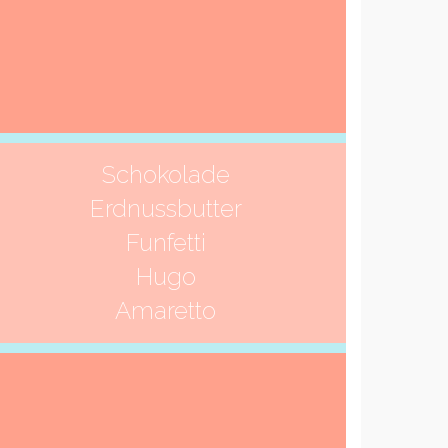
Schokolade
Erdnussbutter
Funfetti
Hugo
Amaretto