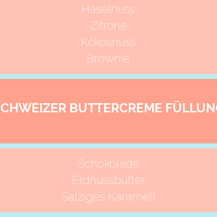
Haselnuss
Zitrone
Kokosnuss
Brownie
SCHWEIZER BUTTERCREME FÜLLUN
Schokolade
Erdnussbutter
Salziges Karamell