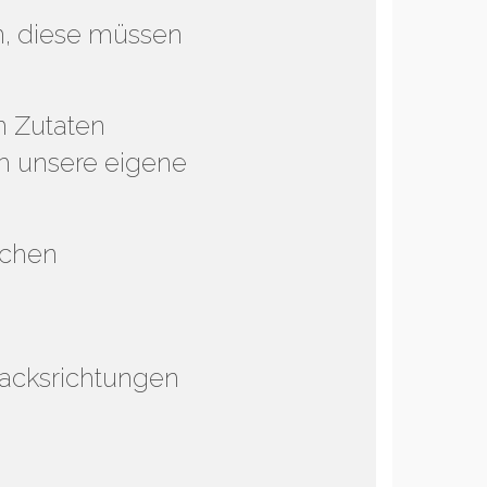
en, diese müssen
n Zutaten
ch unsere eigene
ichen
macksrichtungen