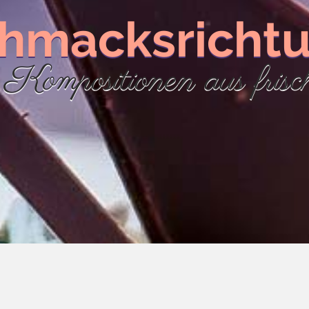
hmacksricht
Kompositionen aus fris