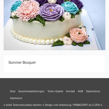
Summer Bouquet
Start
Geschmacksrichtungen
Torten-Galerie
Kontakt
AGB
Datenschutz
Impressum
© 2026 Tortenmanufaktur Aachen © Design und Umsetzung:
FIRMASTART
by
O-ZEN
©